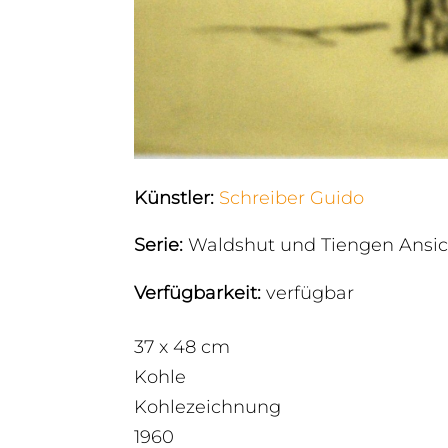
Künstler
:
Schreiber Guido
Serie
:
Waldshut und Tiengen Ansi
Verfügbarkeit
:
verfügbar
37 x 48 cm
Kohle
Kohlezeichnung
1960