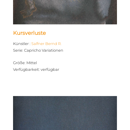
Kursverluste
Künstler
:
Salfner Bernd R.
Serie
:
Capricho Variationen
Größe
:
Mittel
Verfügbarkeit
:
verfügbar