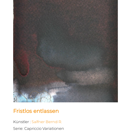
Fristlos entlassen
Künstler
:
Salfner Bernd R.
Serie
:
Capriccio Variationen