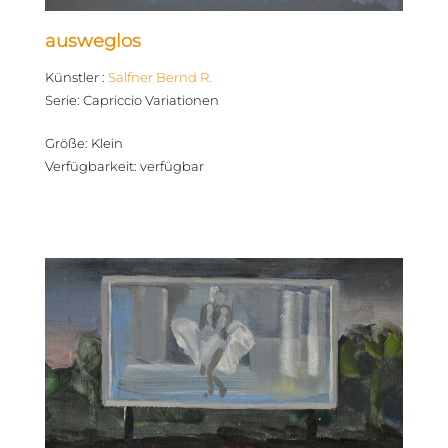
ausweglos
Künstler
:
Salfner Bernd R.
Serie
:
Capriccio Variationen
Größe
:
Klein
Verfügbarkeit
:
verfügbar