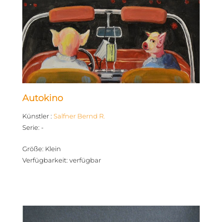
Autokino
Künstler
:
Salfner Bernd R.
Serie
:
-
Größe
:
Klein
Verfügbarkeit
:
verfügbar