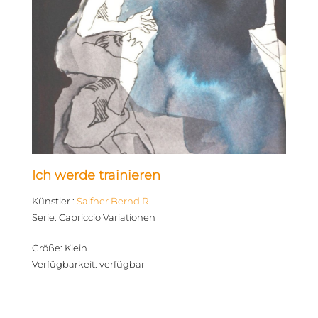
Ich werde trainieren
Künstler
:
Salfner Bernd R.
Serie
:
Capriccio Variationen
Größe
:
Klein
Verfügbarkeit
:
verfügbar