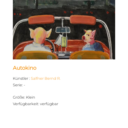
Autokino
Künstler
:
Salfner Bernd R.
Serie
:
-
Größe
:
Klein
Verfügbarkeit
:
verfügbar