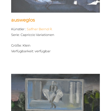
ausweglos
Künstler
:
Salfner Bernd R.
Serie
:
Capriccio Variationen
Größe
:
Klein
Verfügbarkeit
:
verfügbar