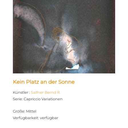
Kein Platz an der Sonne
Künstler
:
Salfner Bernd R.
Serie
:
Capriccio Variationen
Größe
:
Mittel
Verfügbarkeit
:
verfügbar