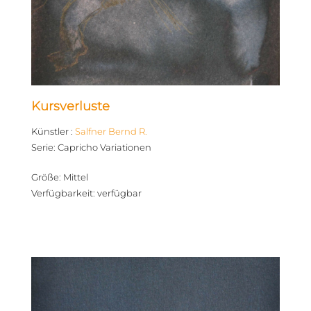
Kursverluste
Künstler
:
Salfner Bernd R.
Serie
:
Capricho Variationen
Größe
:
Mittel
Verfügbarkeit
:
verfügbar