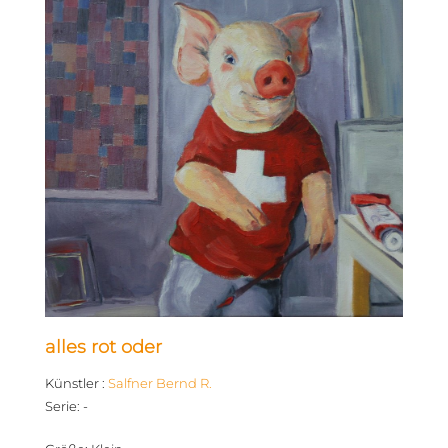
alles rot oder
Künstler
:
Salfner Bernd R.
Serie
:
-