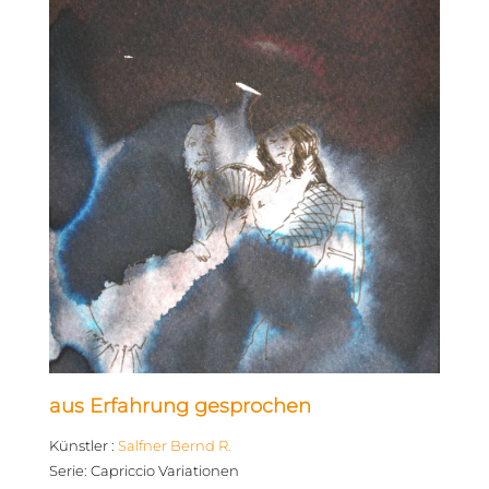
aus Erfahrung gesprochen
Künstler
:
Salfner Bernd R.
Serie
:
Capriccio Variationen