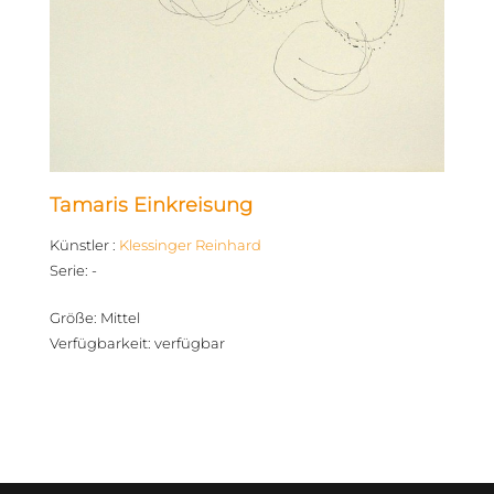
Tamaris Einkreisung
Künstler
:
Klessinger Reinhard
Serie
:
-
Größe
:
Mittel
Verfügbarkeit
:
verfügbar