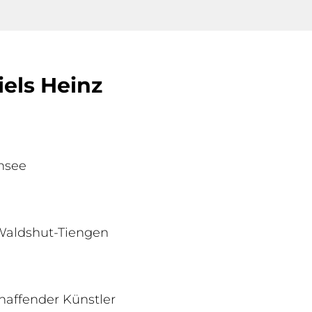
iels Heinz
nsee
 Waldshut-Tiengen
chaffender Künstler