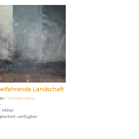
beifahrende Landschaft
ler
:
Daniels Heinz
-
e
:
Mittel
gbarkeit
:
verfügbar