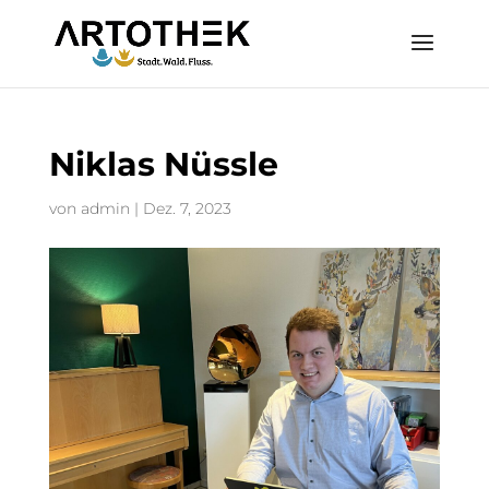
Niklas Nüssle
von
admin
|
Dez. 7, 2023